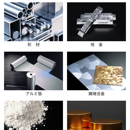
形 材
地 金
アルミ箔
開発合金